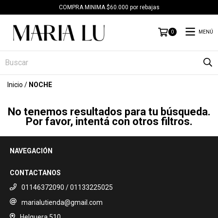
COMPRA MINIMA $60.000 por rebajas
MENÚ
0
Inicio
/
NOCHE
No tenemos resultados para tu búsqueda.
Por favor, intentá con otros filtros.
NAVEGACIÓN
CONTACTANOS
01146372090 / 01133225025
marialutienda@gmail.com
Helguera 510