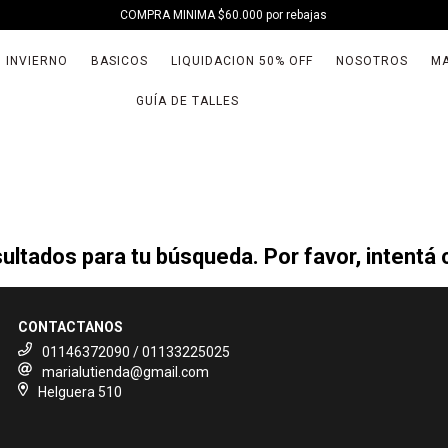
COMPRA MINIMA $60.000 por rebajas
INVIERNO
BASICOS
LIQUIDACION 50% OFF
NOSOTROS
MA
GUÍA DE TALLES
ltados para tu búsqueda. Por favor, intentá co
CONTACTANOS
01146372090 / 01133225025
marialutienda@gmail.com
Helguera 510