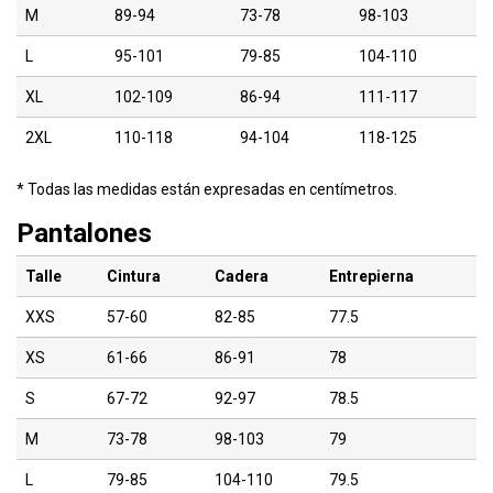
M
89-94
73-78
98-103
L
95-101
79-85
104-110
XL
102-109
86-94
111-117
2XL
110-118
94-104
118-125
* Todas las medidas están expresadas en centímetros.
Pantalones
Talle
Cintura
Cadera
Entrepierna
XXS
57-60
82-85
77.5
XS
61-66
86-91
78
S
67-72
92-97
78.5
M
73-78
98-103
79
L
79-85
104-110
79.5