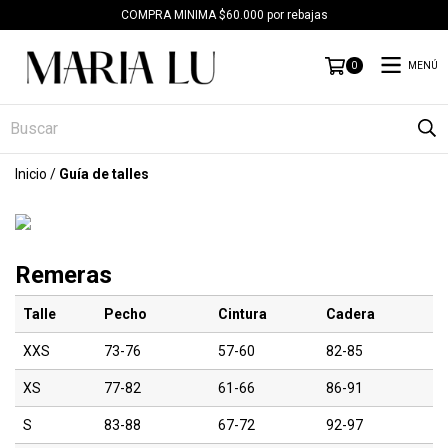
COMPRA MINIMA $60.000 por rebajas
MENÚ
0
Inicio
/
Guía de talles
Remeras
Talle
Pecho
Cintura
Cadera
XXS
73-76
57-60
82-85
XS
77-82
61-66
86-91
S
83-88
67-72
92-97