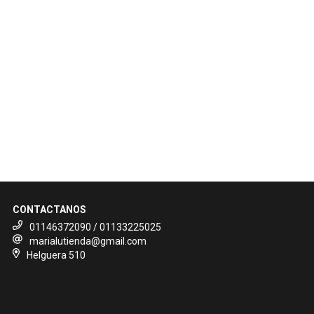
CONTACTANOS
01146372090 / 01133225025
marialutienda@gmail.com
Helguera 510